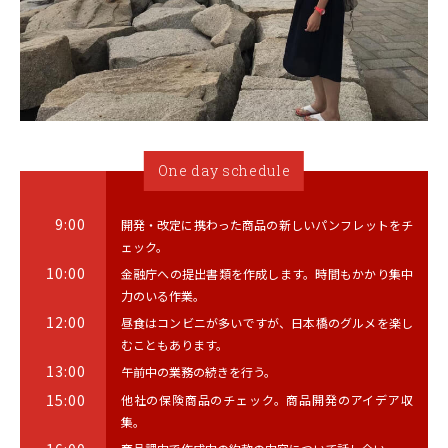
One day schedule
9:00
開発・改定に携わった商品の新しいパンフレットをチ
ェック。
10:00
金融庁への提出書類を作成します。時間もかかり集中
力のいる作業。
12:00
昼食はコンビニが多いですが、日本橋のグルメを楽し
むこともあります。
13:00
午前中の業務の続きを行う。
15:00
他社の保険商品のチェック。商品開発のアイデア収
集。