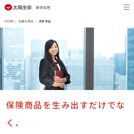
新卒採用
HOME
社員を知る
津郷 美里
保険商品を生み出すだけでな
く、