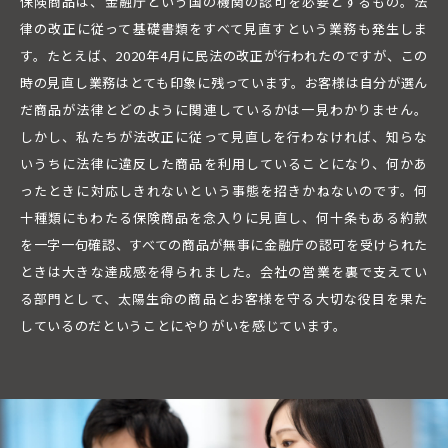
保険商品は、金融庁という国の機関の認可を必要とするもの。法
律の改正に従って基礎書類をすべて見直すという業務も発生しま
す。たとえば、2020年4月に民法の改正が行われたのですが、この
時の見直し業務はとても印象に残っています。お客様は自分が選ん
だ商品が法律とどのように関連しているかは一見わかりません。
しかし、私たちが法改正に従って見直しを行わなければ、知らな
いうちに法律に違反した商品を利用していることになり、何かあ
ったときに対応しきれないという事態を招きかねないのです。何
十種類にもわたる保険商品を念入りに見直し、何十条もある約款
を一字一句確認、すべての商品が無事に金融庁の認可を受けられた
ときは大きな達成感を得られました。会社の営業を裏で支えてい
る部門として、太陽生命の商品とお客様を守る大切な役目を果た
しているのだということにやりがいを感じています。