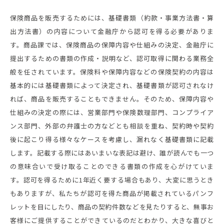
保険商品を販売するためには、基礎書類（約款・事業方法書・算
出方法書）の内容について金融庁から認可を得る必要がありま
す。商品課では、保険商品の保障内容や仕組みの決定、金融庁に
提出するための書類の作成・説明など、認可取得に関わる業務全
般を任されています。保険料や保障内容などの保険契約の内容は
基本的には基礎書類によって決定され、基礎書類が認可されなけ
れば、商品を販売することもできません。そのため、保障内容や
仕組みの決定の際には、営業部門や保険数理部門、コンプライア
ンス部門、外部の弁護士の方などとも相談を重ね、契約時や契約
後に起こり得る様々なケースを考慮し、漏れなく基礎書類に記載
します。記載する際にはあいまいな表記は避け、誰が読んでも一つ
の意味合いで受け取ることのできる書類の作成を心がけていま
す。認可を得るために1年近く要する場合もあり、大変に思うとき
もありますが、私たちが認可を得た商品が掲載されているパンフ
レットを目にしたり、商品の契約件数などを見たりすると、無事お
客様にご提供することができているのだとわかり、大きな喜びと