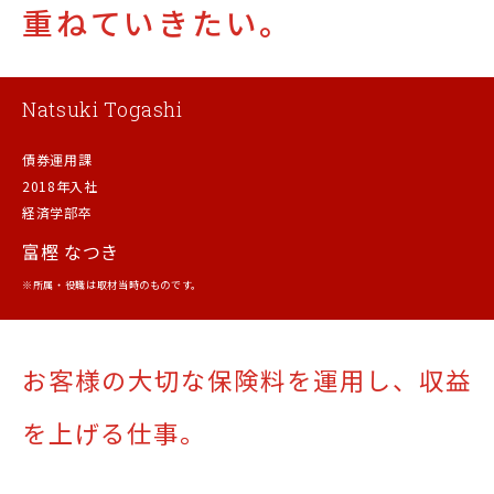
重ねていきたい。
Natsuki Togashi
債券運用課
2018年入社
経済学部卒
富樫 なつき
※所属・役職は取材当時のものです。
お客様の大切な保険料を運用し、
収益
を上げる仕事。