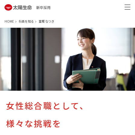
新卒採用
HOME
社員を知る
富樫 なつき
女性総合職として、
様々な挑戦を