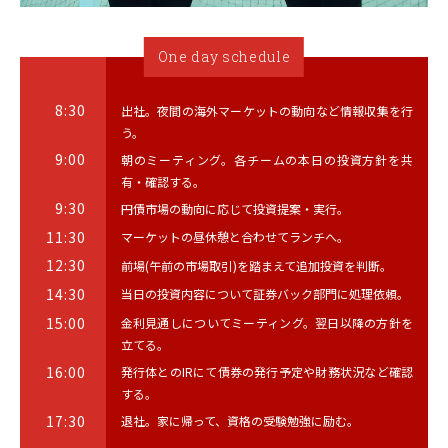
One day schedule
8:30
出社。夜間の海外マーケットの動向など情報収集を行
う。
9:00
朝のミーティング。各チームの本日の投資方針を共
有・確認する。
9:30
円債市場の動向に応じて投資提案・実行。
11:30
マーケットの昼休憩と合わせてランチへ。
12:30
前場(午前の市場取引)を踏まえて追加投資を判断。
14:30
当日の投資内容について証券バック部門に処理依頼。
15:00
金利見通しについてミーティング。翌日以降の方針を
立てる。
16:00
発行体とのIRにて債券の発行予定や財務状況など確認
する。
17:30
退社。家に帰って、資格の受験勉強に励む。