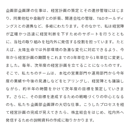
企画部企画課の仕事は、経営計画の策定とその進捗管理にはじま
り、同業他社や金融庁との折衝、関連会社の管理、T&Dホールディ
ングスとの連携など、多岐にわたります。そのなかで、私は経営陣
が正確かつ迅速に経営判断を下すためのサポートを行うととも
に、当社の取り組みを社内外に発信する役割を担っています。たと
えば、太陽生命では外部環境の急激な変化に対応できるよう、今
年から経営計画の期間をこれまでの3年単位から1年単位に変更し
ました。毎年、次年度の経営計画を立てることになったのです。
そこで、私たちのチームは、本社の営業部門や運用部門から今年
度の業績や今後の見通しなどをヒアリングし、経営陣とも議論し
ながら、約半年の時間をかけて次年度の目標を策定していきま
す。さらに、その目標を達成するための戦略づくりの中心となる
のも、私たち企画部企画課の大切な仕事。こうしたプロセスを経
て経営計画の完成が見えてきたら、株主総会をはじめ、社内外へ
発信するための説明資料の作成に取りかかります。