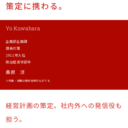
策定に携わる。
Yo Kuwahara
企画部企画課
課長代理
2011年入社
政治経済学部卒
桑原 洋
※所属・役職は取材当時のものです。
経営計画の策定。
社内外への発信役も
担う。