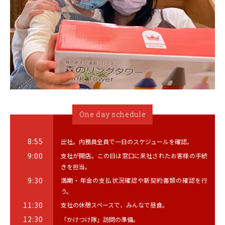
One day schedule
8:55
出社。内務員全員で一日のスケジュールを確認。
9:00
支社が開店。この日は窓口に来社されたお客様の手続
きを担当。
9:30
満期・年金の支払状況確認や新契約書類の確認を行
う。
11:30
支社の休憩スペースで、みんなで昼食。
12:30
「かけつけ隊」訪問の準備。