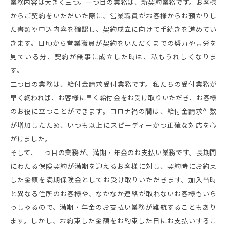
業務内容は大きく三つ。一つ目の業務は、新契約業務です。お客様
からご契約をいただいた際に、営業職員がお客様からお預かりし
た書類や申込内容を確認し、契約成立に向けて手続きを進めてい
きます。日頃から営業職員が契約をいただくまでの努力や苦労を
見ている分、契約が無事に成立した時は、私もうれしくなりま
す。
二つ目の業務は、給付金請求受付業務です。私たちの受付業務が
早く終われば、お客様に早く給付金をお受け取りいただき、お客様
のお役に立つことができます。コロナ禍の間は、給付金請求件数
が増加したため、いつも以上にスピーディーかつ正確な対応を心
がけました。
そして、三つ目の業務が、満期・年金のお支払い業務です。長期間
にわたる保険契約が満期を迎えるお客様に対し、契約時にお約束
した金額を満期保険金としてお受け取りいただきます。加入当時
と異なる住所のお客様や、なかなか連絡が取れないお客様もいら
っしゃるので、満期・年金のお支払い業務が難航することもあり
ます。しかし、お約束した金額をお約束した日にお支払いするこ