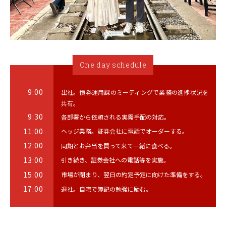
One day schedule
9:00
出社。債券運用課のミーティングで業務の進捗状況を
共有。
9:30
各部署から依頼される実需手配の対応。
11:00
ヘッジ業務。証券会社に電話でオーダーする。
12:00
同期とお弁当を買って来て一緒に食べる。
13:00
引き続き、証券会社への電話等を実施。
15:00
市場が閉まり、翌日の約定予定に向けた準備をする。
17:00
退社。自宅で簿記の勉強に励む。