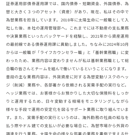
証券運用部債券運用課では、国内債券・短期資金、外国債券、為
替と大きく３つのアセット（資産）があり、現在、私はその中で
為替業務を担当しています。2018年に太陽生命に一般職として入
社した後、本社の運用管理部へ。これまでには不動産の支払業務
や決算業務といったバックヤードを経験し、2021年から資産運用
の最前線である債券運用課に異動しました。ちなみに2024年10月
からは一般職が「ライフカウンセラー職」と「基幹業務職」に変
わったため、業務内容は変わりませんが私は基幹業務職として総
合職の皆さんとチームを組んで働いているということになります。
普段の主な業務内容は、外貨資産に対する為替変動リスクのヘッ
ジ（削減）業務や、各部署から依頼される実需手配の実行など。
ヘッジ業務では、お客様からお預かりした大切な保険料をしっか
りと運用するため、日々変動する相場をモニタリングしながら
様々な手段で運用の安定化を図るサポート業務に取り組んでいま
す。また、実需手配の実行というのは、海外勤務の社員の給与を
払う際やドル建ての支払いが必要な場合に、為替市場から外貨の
調達を行う業務。太陽生命の様々な部署の業務を裏側で支える仕