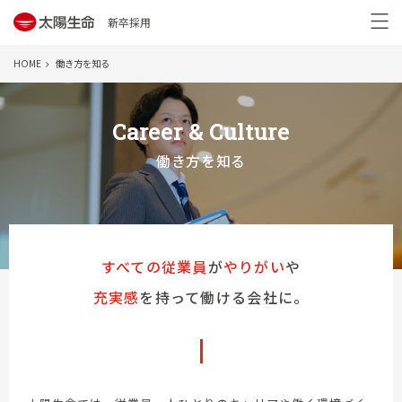
新卒採用
HOME
働き方を知る
Career & Culture
働き方を知る
すべての従業員
が
やりがい
や
充実感
を持って働ける会社に。